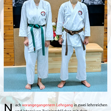
N
ach
vorangegangenem Lehrgang
in zwei lehrreichen
und intensiven Trainingsblöcken mit dem